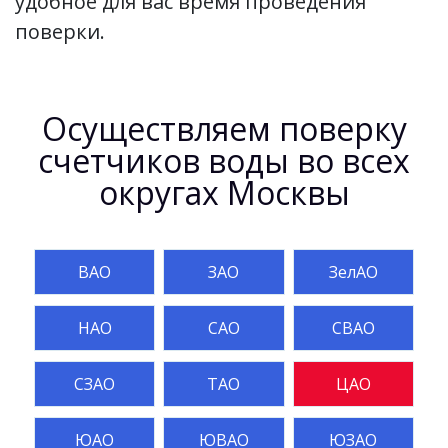
удобное для вас время проведения
поверки.
Осуществляем поверку
счетчиков воды во всех
округах Москвы
ВАО
ЗАО
ЗелАО
НАО
САО
СВАО
СЗАО
ТАО
ЦАО
ЮАО
ЮВАО
ЮЗАО