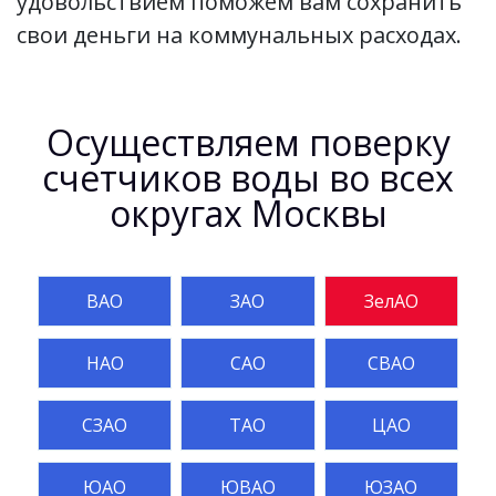
удовольствием поможем вам сохранить
свои деньги на коммунальных расходах.
Осуществляем поверку
счетчиков воды во всех
округах Москвы
ВАО
ЗАО
ЗелАО
НАО
САО
СВАО
СЗАО
ТАО
ЦАО
ЮАО
ЮВАО
ЮЗАО