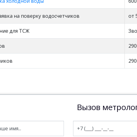
ка холодной воды
600
аявка на поверку водосчетчиков
от 
ние для ТСЖ
Зв
ов
290
чиков
290
Вызов метроло