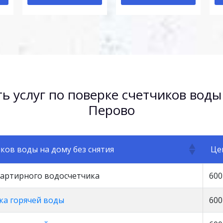
ь услуг по поверке счетчиков воды
Перово
ков воды на дому без снятия
Це
вартирного водосчетчика
600
ка горячей воды
600