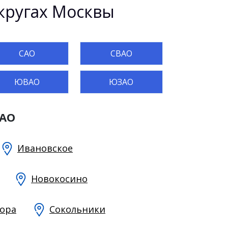
кругах Москвы
САО
СВАО
ЮВАО
ЮЗАО
ВАО
Ивановское
Новокосино
Гора
Сокольники