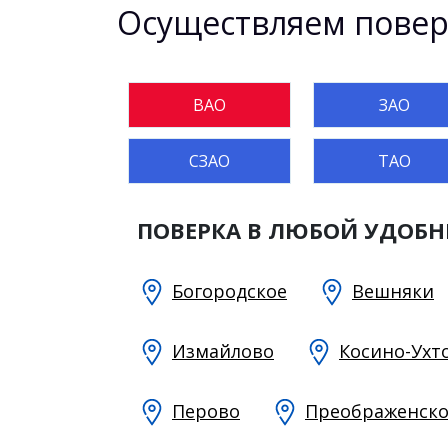
Осуществляем поверк
ВАО
ЗАО
СЗАО
ТАО
ПОВЕРКА В ЛЮБОЙ УДОБНЫ
Богородское
Вешняки
Измайлово
Косино-Ухт
Перово
Преображенско