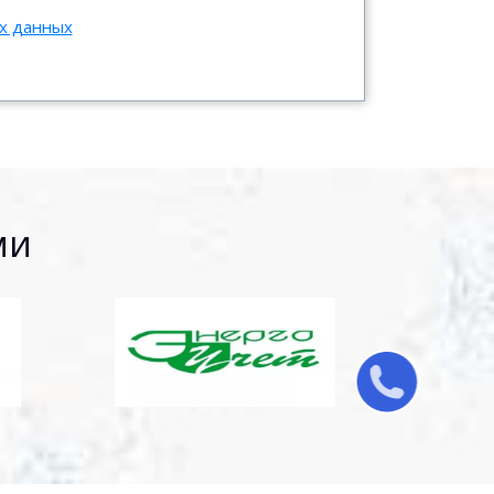
ых данных
ми