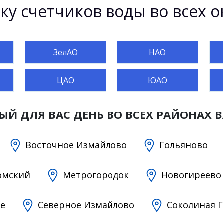
у счетчиков воды во всех о
ЗелАО
НАО
ЦАО
ЮАО
Й ДЛЯ ВАС ДЕНЬ ВО ВСЕХ РАЙОНАХ 
Восточное Измайлово
Гольяново
омский
Метрогородок
Новогиреево
е
Северное Измайлово
Соколиная 