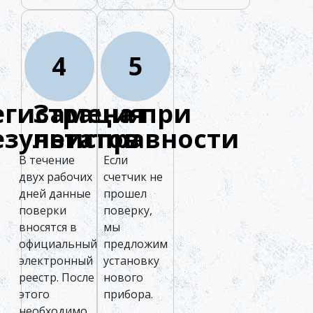
4
5
егистрация
Замена при
езультатов
неисправности
В течение
Если
двух рабочих
счетчик не
дней данные
прошел
поверки
поверку,
вносятся в
мы
официальный
предложим
электронный
установку
реестр. После
нового
этого
прибора.
необходимо