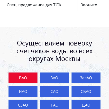
Спец. предложение для ТСЖ
Звоните
Осуществляем поверку
счетчиков воды во всех
округах Москвы
ВАО
ЗАО
ЗелАО
НАО
САО
СВАО
СЗАО
ТАО
ЦАО