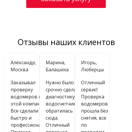
Отзывы наших клиентов
Александр,
Марина,
Игорь,
Москва
Балашиха
Люберцы
Заказывал
Нужно было
Отличный
проверку
срочно сделать
сервис!
водомеров в
диагностику
Проверка
этой компании.
водосчетчиков,
водомеров
Все сделали
обратилась
прошла без
быстро и
сюда.
снятия, все
профессионально.
Отличный
по