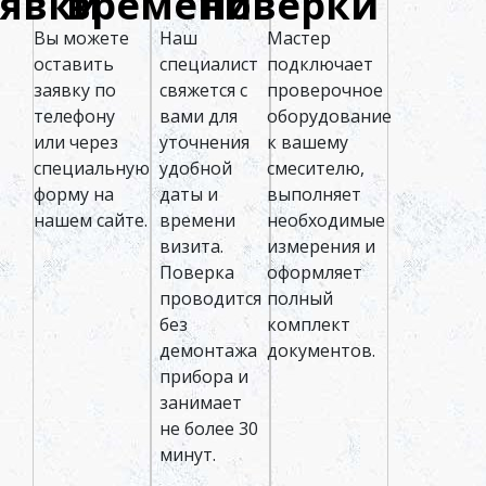
аявки
времени
поверки
Вы можете
Наш
Мастер
оставить
специалист
подключает
заявку по
свяжется с
проверочное
телефону
вами для
оборудование
или через
уточнения
к вашему
специальную
удобной
смесителю,
форму на
даты и
выполняет
нашем сайте.
времени
необходимые
визита.
измерения и
Поверка
оформляет
проводится
полный
без
комплект
демонтажа
документов.
прибора и
занимает
не более 30
минут.